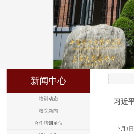
新闻中心
培训动态
习近
校院新闻
合作培训单位
7月1