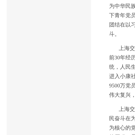
为中华民
下青年党
团结在以
斗。
上海交
前30年
统，人民
进入小康
9500
伟大复兴
上海交
民奋斗在
为核心的