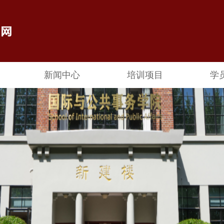
新闻中心
培训项目
学