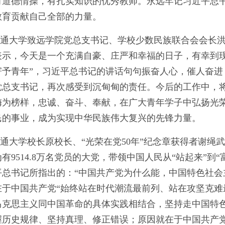
有道德情操，有扎实知识的优秀教师。永远牢记习近平总书
教育贡献自己全部的力量。
通大学致远学院党总支书记、学校少数民族联合会会长洪
表示，今天是一个充满自豪、庄严和幸福的日子，有幸到
寄予青年”，习近平总书记的讲话句句振奋人心，催人奋
党总支书记，再次感受到沉甸甸的责任。今后的工作中，将
梅为榜样，忠诚、奋斗、奉献，在广大青年学子中弘扬光
民的事业，成为实现中华民族伟大复兴的先锋力量。
通大学校长原校长、“光荣在党50年”纪念章获得者谢绳
有9514.8万名党员的大党，带领中国人民从“站起来”到
平总书记所指出的：“中国共产党为什么能，中国特色社会
在于中国共产党“始终站在时代潮流最前列、站在攻坚克难
马克思主义同中国革命的具体实践相结合，坚持走中国特
握历史规律、坚持真理、修正错误；原因就在于中国共产党