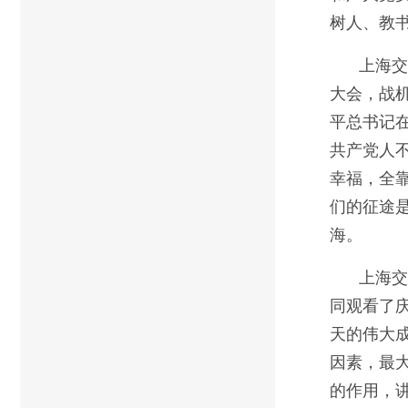
树人、教
上海交
大会，战
平总书记在
共产党人
幸福，全
们的征途
海。
上海交
同观看了
天的伟大
因素，最
的作用，