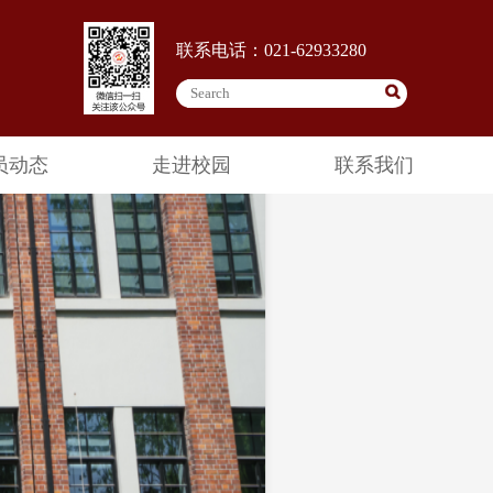
联系电话：021-62933280
员动态
走进校园
联系我们