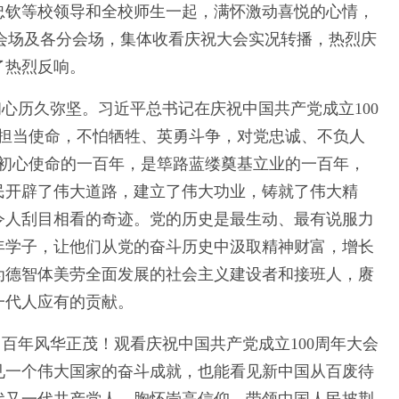
忠钦等校领导和全校师生一起，满怀激动喜悦的心情，
厅会场及各分会场，集体收看庆祝大会实况转播，热烈庆
了热烈反响。
心历久弥坚。习近平总书记在庆祝中国共产党成立100
、担当使命，不怕牺牲、英勇斗争，对党忠诚、不负人
行初心使命的一百年，是筚路蓝缕奠基立业的一百年，
民开辟了伟大道路，建立了伟大功业，铸就了伟大精
令人刮目相看的奇迹。党的历史是最生动、最有说服力
年学子，让他们从党的奋斗历史中汲取精神财富，增长
为德智体美劳全面发展的社会主义建设者和接班人，赓
一代人应有的贡献。
百年风华正茂！观看庆祝中国共产党成立100周年大会
见一个伟大国家的奋斗成就，也能看见新中国从百废待
代又一代共产党人，胸怀崇高信仰，带领中国人民披荆