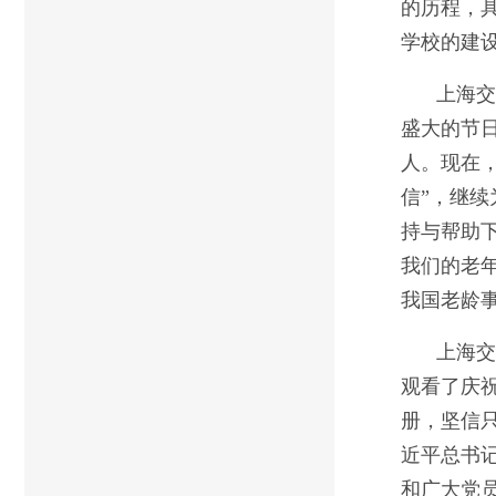
的历程，
学校的建
上海交
盛大的节
人。现在，
信”，继
持与帮助
我们的老
我国老龄
上海交
观看了庆
册，坚信
近平总书
和广大党