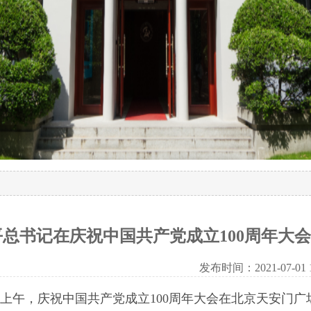
平总书记在庆祝中国共产党成立100周年大
发布时间：2021-07-01 16
日上午，庆祝中国共产党成立100周年大会在北京天安门