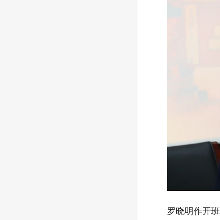
罗晓明
作开班