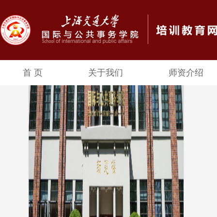
首 页
关于我们
师资介绍